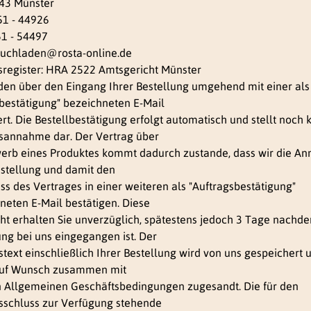
143 Münster
251 - 44926
51 - 54497
buchladen@rosta-online.de
register: HRA 2522 Amtsgericht Münster
den über den Eingang Ihrer Bestellung umgehend mit einer als
lbestätigung" bezeichneten E-Mail
ert. Die Bestellbestätigung erfolgt automatisch und stellt noch 
sannahme dar. Der Vertrag über
erb eines Produktes kommt dadurch zustande, dass wir die A
estellung und damit den
ss des Vertrages in einer weiteren als "Auftragsbestätigung"
neten E-Mail bestätigen. Diese
ht erhalten Sie unverzüglich, spätestens jedoch 3 Tage nachd
ung bei uns eingegangen ist. Der
stext einschließlich Ihrer Bestellung wird von uns gespeichert 
auf Wunsch zusammen mit
 Allgemeinen Geschäftsbedingungen zugesandt. Die für den
sschluss zur Verfügung stehende