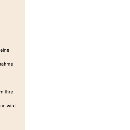
keine
nnahme
em Ihre
und wird