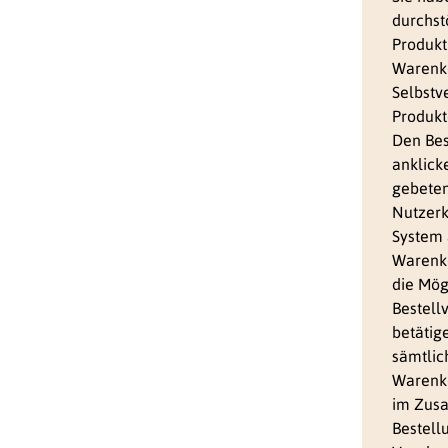
s
durchst
p
r
Produkt
i
Warenko
n
g
Selbstv
e
n
Produkt
Den Bes
anklick
gebeten
Nutzerk
System 
Warenko
die Mög
Bestell
betätige
sämtlic
Warenko
im Zus
Bestell