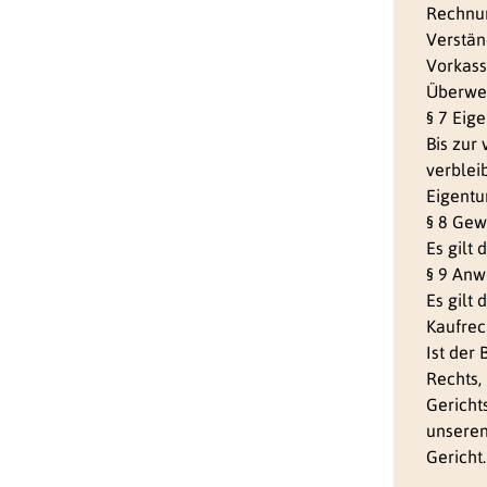
Rechnun
Verstän
Vorkass
Überwei
§ 7 Eig
Bis zur
verblei
Eigentu
§ 8 Gew
Es gilt
§ 9 Anw
Es gilt
Kaufrec
Ist der
Rechts, 
Gerichts
unseren
Gericht.