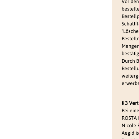
Vor dem
bestelle
Bestell
Schaltf
"Lösche
Bestell
Mengena
bestäti
Durch B
Bestell
weiterge
erwerbe
§ 3 Ver
Bei ein
ROSTA 
Nicole E
Aegidii