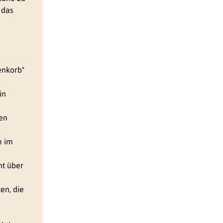
 das
enkorb"
in
den
m im
ht über
en, die