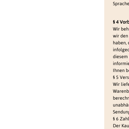
Sprache
§ 4 Vor
Wir beh
wir den 
haben, 
infolged
diesem 
informi
Ihnen b
§ 5 Ver
Wir lie
Warenbe
berechn
unabhän
Sendun
§ 6 Zah
Der Kau