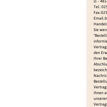
D. - 48
Tel.: 0
Fax.:02
Email.:
Handels
Sie wer
"Bestel
informi
Vertrag
den Erw
Ihrer B
Abschlu
bezeich
Nachric
Bestell
Vertrag
Ihnen 
unseren
Vertrag