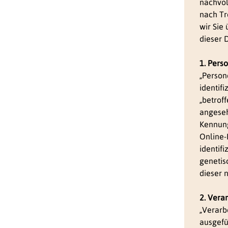
nachvol
nach Tr
wir Sie
dieser 
1. Per
„Person
identif
„betroff
angeseh
Kennung
Online
identif
genetisc
dieser 
2. Vera
„Verarb
ausgefü