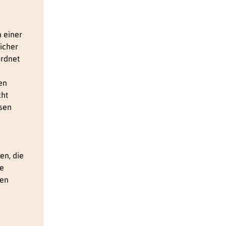
 einer
icher
ordnet
en
cht
esen
en, die
se
hen