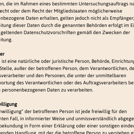
n, die im Rahmen eines bestimmten Untersuchungsauftrags 
echt oder dem Recht der Mitgliedstaaten möglicherweise
nbezogene Daten erhalten, gelten jedoch nicht als Empfänger;
itung dieser Daten durch die genannten Behörden erfolgt im E
 geltenden Datenschutzvorschriften gemäß den Zwecken der
itung.
ter
“ ist eine natürliche oder juristische Person, Behörde, Einrichtu
Stelle, außer der betroffenen Person, dem Verantwortlichen, 
sverarbeiter und den Personen, die unter der unmittelbaren
ortung des Verantwortlichen oder des Auftragsverarbeiters be
ie personenbezogenen Daten zu verarbeiten.
willigung
nwilligung“ der betroffenen Person ist jede freiwillig für den
ten Fall, in informierter Weise und unmissverständlich abgeg
bekundung in Form einer Erklärung oder einer sonstigen einde
genden Handlung, mit der die betroffene Person zu verstehen gi