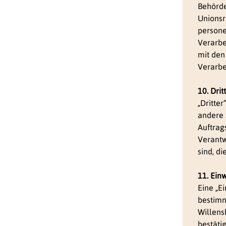
Behörde
Unionsr
persone
Verarbe
mit den
Verarbe
10. Drit
„Dritter
andere 
Auftrag
Verantw
sind, d
11. Ein
Eine „Ei
bestimm
Willens
bestäti