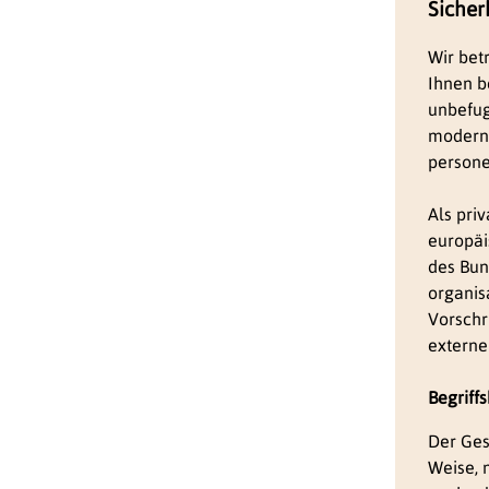
Sicher
s
p
r
Wir bet
i
n
Ihnen b
g
e
unbefug
n
moderns
persone
Als pri
europä
des Bun
organis
Vorschr
externe
Begrif
Der Ges
Weise, 