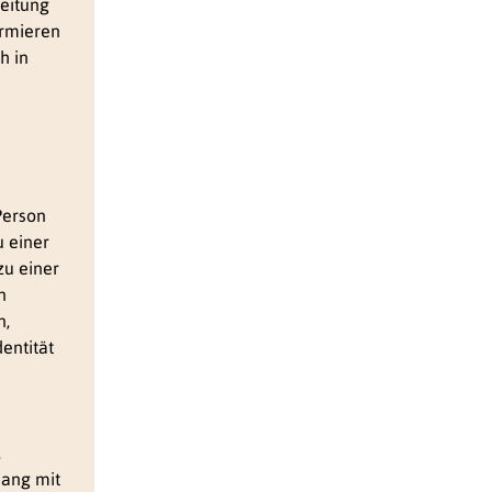
eitung
ormieren
h in
Person
u einer
u einer
n
n,
entität
,
ang mit