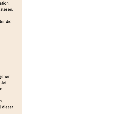
tion,
slesen,
der die
ogener
ndet
he
n,
l dieser