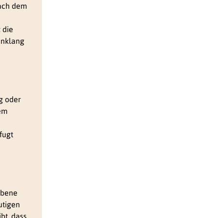
nach dem
 die
inklang
ng oder
dem
fugt
ebene
utigen
bt, dass