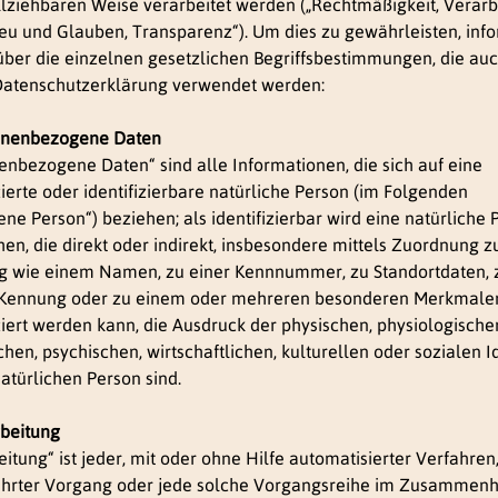
lziehbaren Weise verarbeitet werden („Rechtmäßigkeit, Verarb
eu und Glauben, Transparenz“). Um dies zu gewährleisten, inf
 über die einzelnen gesetzlichen Begriffsbestimmungen, die auc
Datenschutzerklärung verwendet werden:
sonenbezogene Daten
enbezogene Daten“ sind alle Informationen, die sich auf eine
izierte oder identifizierbare natürliche Person (im Folgenden
ene Person“) beziehen; als identifizierbar wird eine natürliche 
en, die direkt oder indirekt, insbesondere mittels Zuordnung z
 wie einem Namen, zu einer Kennnummer, zu Standortdaten, z
-Kennung oder zu einem oder mehreren besonderen Merkmale
iziert werden kann, die Ausdruck der physischen, physiologische
hen, psychischen, wirtschaftlichen, kulturellen oder sozialen Id
natürlichen Person sind.
rbeitung
eitung“ ist jeder, mit oder ohne Hilfe automatisierter Verfahren
hrter Vorgang oder jede solche Vorgangsreihe im Zusammenh