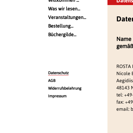
N
Willkommen ...
Datens
a
Was wir lesen...
v
i
Veranstaltungen...
Date
g
Bestellung...
a
t
Büchergilde...
i
Name 
o
gemäß 
n
ü
b
e
ROSTA 
r
Nicole E
N
Datenschutz
s
a
p
Aegidiis
AGB
v
r
i
48143 
Widerrufsbelehrung
i
g
tel: +4
a
n
Impressum
t
g
fax: +4
i
e
email: 
o
n
n
ü
b
e
r