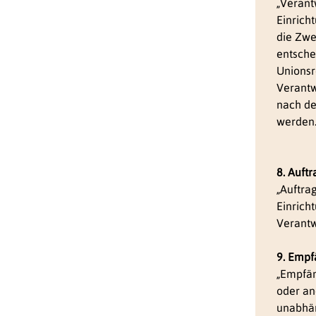
„Verantw
Einrich
die Zwe
entsche
Unionsr
Verantw
nach de
werden
8. Auft
„Auftrag
Einrich
Verantw
9. Empf
„Empfän
oder an
unabhän