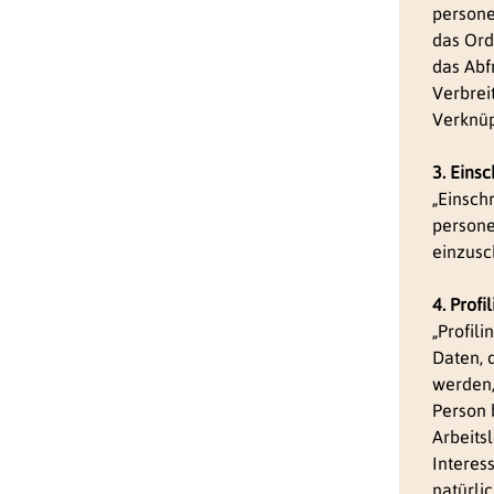
persone
das Ord
das Abf
Verbrei
Verknüp
3. Eins
„Einsch
persone
einzusc
4. Profi
„Profil
Daten, 
werden,
Person 
Arbeits
Interes
natürli