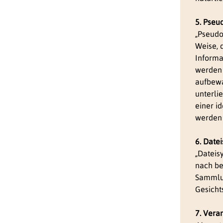
5. Pseu
„Pseudo
Weise, 
Informa
werden 
aufbewa
unterli
einer i
werden
6. Date
„Dateis
nach be
Sammlun
Gesicht
7. Vera