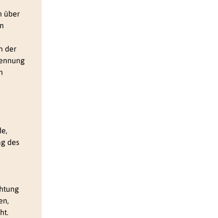
n über
en
n der
nennung
n
de,
ag des
chtung
en,
ht.