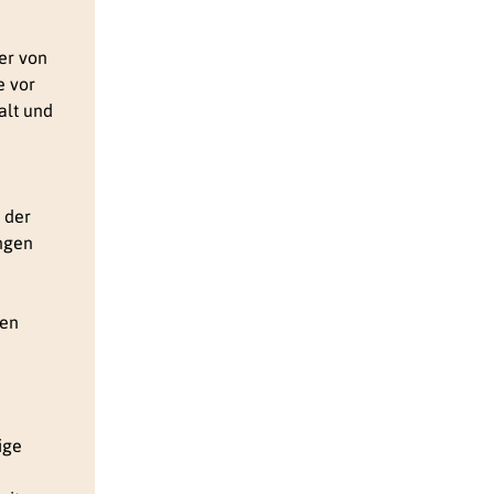
er von
e vor
alt und
 der
ngen
ren
ige